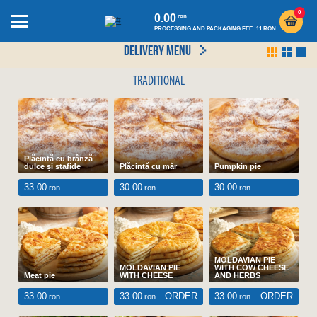
0
0.00
ron
PROCESSING AND PACKAGING FEE: 11 RON
DELIVERY MENU
TRADITIONAL
Plăcintă cu brânză
dulce și stafide
Plăcintă cu măr
Pumpkin pie
33.00
30.00
30.00
ron
ron
ron
MOLDAVIAN PIE
MOLDAVIAN PIE
WITH COW CHEESE
Meat pie
WITH CHEESE
AND HERBS
33.00
33.00
ORDER
33.00
ORDER
ron
ron
ron
Plăcintă cu brânză