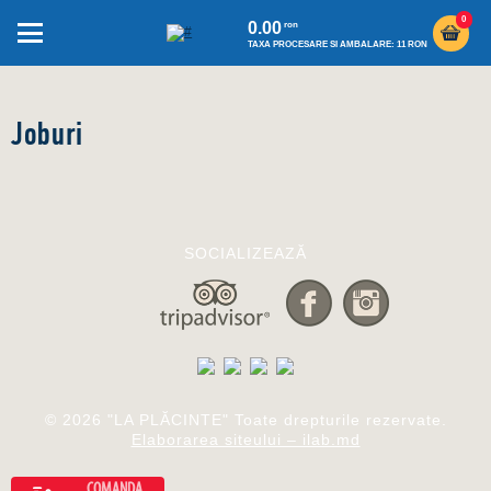
0
0.00
ron
TAXA PROCESARE SI AMBALARE: 11 RON
Joburi
SOCIALIZEAZĂ
© 2026 "LA PLĂCINTE" Toate drepturile rezervate.
Elaborarea siteului – ilab.md
COMANDA