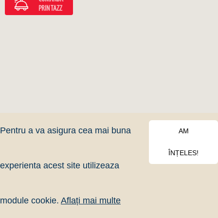
PRIN TAZZ
Pentru a va asigura cea mai buna
AM
ÎNȚELES!
experienta acest site utilizeaza
Mai multe
Livrăm în 30-45 de minute, excepție
module cookie.
Aflați mai multe
detalii
preparatele La Plăcinte Family.